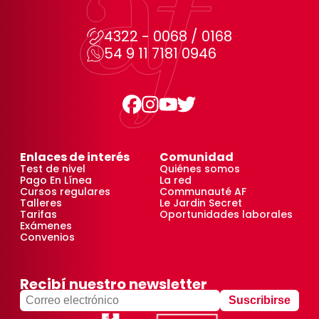
4322 - 0068 / 0168
54 9 11 7181 0946
Enlaces de interés
Comunidad
Test de nivel
Quiénes somos
Pago En Línea
La red
Cursos regulares
Communauté AF
Talleres
Le Jardin Secret
Tarifas
Oportunidades laborales
Exámenes
Convenios
Recibí nuestro newsletter
Suscribirse