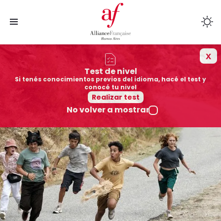
x
Cursos
Test de nivel
Si tenés conocimientos previos del idioma, hacé el test y
Sedes
conocé tu nivel
Realizar test
No volver a mostrar
Colegios afiliados
Cultura
Mediateca
Quiénes somos
Exámenes