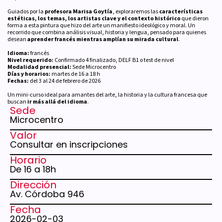
Guiados por la
profesora Marisa Goytía
, exploraremos las
características
estéticas, los temas, los artistas clave y el contexto histórico
que dieron
forma a esta pintura que hizo del arte un manifiesto ideológico y moral. Un
recorrido que combina análisis visual, historia y lengua, pensado para quienes
desean
aprender francés mientras amplían su mirada cultural
.
Idioma:
francés
Nivel requerido:
Confirmado 4 finalizado, DELF B1 o test de nivel
Modalidad presencial:
Sede Microcentro
Días y horarios:
martes de 16 a 18 h
Fechas:
del 3 al 24 de febrero de 2026
Un mini-curso ideal para amantes del arte, la historia y la cultura francesa que
buscan
ir más allá del idioma
.
Sede
Microcentro
Valor
Consultar en inscripciones
Horario
De 16 a 18h
Dirección
Av. Córdoba 946
Fecha
2026-02-03