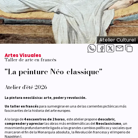
Atelier Culturel
Artes Visuales
Taller de arte en francés
"La peinture Néo-classique"
Atelier d’été 2026
La pintura neoclásica: arte, poder y revolución.
Un taller en francés
para sumergirse en una de las corrientes pictóricas más
fascinantes de la historia del arte europeo.
A lo largo de
4 encuentros de 2 horas
, este atelier propone
descubrir,
comprender y apreciar
las obras más emblemáticas del
Neoclasicismo
, un
movimiento profundamente ligado a los grandes cambios políticos y sociales que
marcaron el fin de la Monarquía absoluta, la Revolución francesa y el Imperio de
Napoléon I.