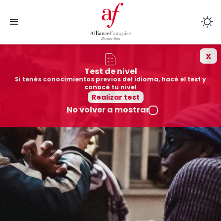
x
Cursos
Test de nivel
Si tenés conocimientos previos del idioma, hacé el test y
Sedes
conocé tu nivel
Realizar test
No volver a mostrar
Colegios afiliados
Cultura
Mediateca
Quiénes somos
Exámenes