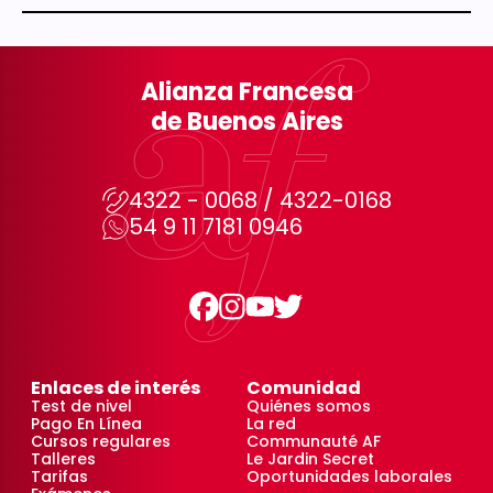
Alianza Francesa
de Buenos Aires
4322 - 0068 / 4322-0168
54 9 11 7181 0946
Enlaces de interés
Comunidad
Test de nivel
Quiénes somos
Pago En Línea
La red
Cursos regulares
Communauté AF
Talleres
Le Jardin Secret
Tarifas
Oportunidades laborales