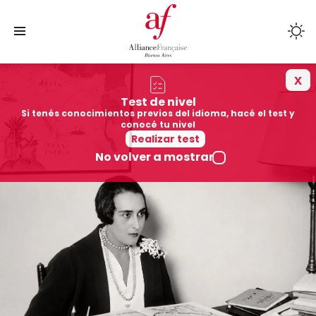
x
Cursos
Test de nivel
Si tenés conocimientos previos del idioma, hacé el test y
Sedes
conocé tu nivel
Realizar test
No volver a mostrar
Colegios afiliados
Cultura
Mediateca
Quiénes somos
Exámenes