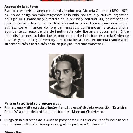
Acerca de la autora:
Escritora, ensayista, agente cultural y traductora, Victoria Ocampo (1890–1979)
es una de las figuras más influyentes de la vida intelectual y cultural argentina
del siglo XX. Fundadora y directora de la revista y editorial Sur, desempeñó un
papel decisivo en la circulación de ideas y autores entre Europa y América Latina.
Sus escritos en francés comprenden ensayos, conferencias, artículos y una
abundante correspondencia de inestimable valor literario y documental. Entre
otras distinciones, su labor fue reconocida por el estado francés con la Orden de
las Artes y las Letras y el Premio y la Medalla de Oro de la Academia Francesa por
su contribución a la difusión de la lengua y la literatura francesas.
Para esta actividad proponemos :
Primero una visita guiada bilingüe (francés y español) de la exposición “Escribir en
Francés” a cargo de la historiadora francesa Margaux Chalvignac.
Luego en la biblioteca de la Alianza proponemos un taller en Francés sobre la obra
francofona de Victoria Ocampo a cargo de la profesora Cecilia Verdi.
Biografias
: