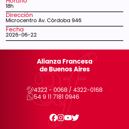
Horario
18h
Dirección
Microcentro Av. Córdoba 946
Fecha
2026-06-22
Alianza Francesa
de Buenos Aires
4322 - 0068 / 4322-0168
54 9 11 7181 0946