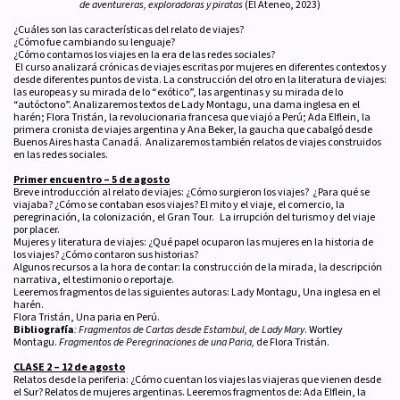
de aventureras, exploradoras y piratas
(El Ateneo, 2023)
¿Cuáles son las características del relato de viajes?
¿Cómo fue cambiando su lenguaje?
¿Cómo contamos los viajes en la era de las redes sociales?
El curso analizará crónicas de viajes escritas por mujeres en diferentes contextos y
desde diferentes puntos de vista. La construcción del otro en la literatura de viajes:
las europeas y su mirada de lo “exótico”, las argentinas y su mirada de lo
“autóctono”. Analizaremos textos de Lady Montagu, una dama inglesa en el
harén; Flora Tristán, la revolucionaria francesa que viajó a Perú; Ada Elflein, la
primera cronista de viajes argentina y Ana Beker, la gaucha que cabalgó desde
Buenos Aires hasta Canadá. Analizaremos también relatos de viajes construidos
en las redes sociales.
Primer encuentro – 5 de agosto
Breve introducción al relato de viajes: ¿Cómo surgieron los viajes? ¿Para qué se
viajaba? ¿Cómo se contaban esos viajes? El mito y el viaje, el comercio, la
peregrinación, la colonización, el Gran Tour. La irrupción del turismo y del viaje
por placer.
Mujeres y literatura de viajes: ¿Qué papel ocuparon las mujeres en la historia de
los viajes? ¿Cómo contaron sus historias?
Algunos recursos a la hora de contar: la construcción de la mirada, la descripción
narrativa, el testimonio o reportaje.
Leeremos fragmentos de las siguientes autoras: Lady Montagu, Una inglesa en el
harén.
Flora Tristán, Una paria en Perú.
Bibliografía
: Fragmentos de Cartas desde Estambul, de Lady Mary
. Wortley
Montagu.
Fragmentos de Peregrinaciones de una Paria,
de Flora Tristán.
CLASE 2 – 12 de agosto
Relatos desde la periferia: ¿Cómo cuentan los viajes las viajeras que vienen desde
el Sur? Relatos de mujeres argentinas. Leeremos fragmentos de: Ada Elflein, la