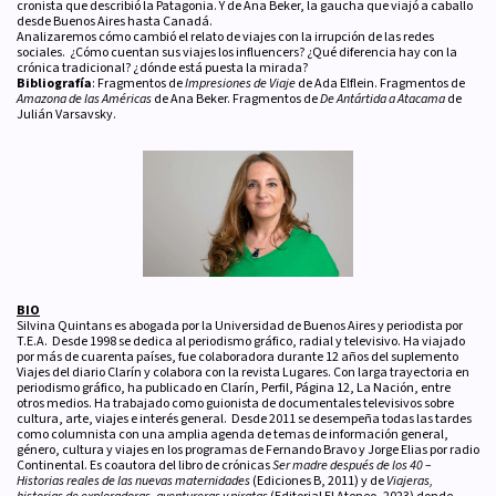
cronista que describió la Patagonia. Y de Ana Beker, la gaucha que viajó a caballo
desde Buenos Aires hasta Canadá.
Analizaremos cómo cambió el relato de viajes con la irrupción de las redes
sociales. ¿Cómo cuentan sus viajes los influencers? ¿Qué diferencia hay con la
crónica tradicional? ¿dónde está puesta la mirada?
Bibliografía
: Fragmentos de
Impresiones de Viaje
de Ada Elflein. Fragmentos de
Amazona de las
Américas
de Ana Beker. Fragmentos de
De Antártida a Atacama
de
Julián Varsavsky.
BIO
Silvina Quintans es abogada por la Universidad de Buenos Aires y periodista por
T.E.A. Desde 1998 se dedica al periodismo gráfico, radial y televisivo. Ha viajado
por más de cuarenta países, fue colaboradora durante 12 años del suplemento
Viajes del diario Clarín y colabora con la revista Lugares. Con larga trayectoria en
periodismo gráfico, ha publicado en Clarín, Perfil, Página 12, La Nación, entre
otros medios. Ha trabajado como guionista de documentales televisivos sobre
cultura, arte, viajes e interés general. Desde 2011 se desempeña todas las tardes
como columnista con una amplia agenda de temas de información general,
género, cultura y viajes en los programas de Fernando Bravo y Jorge Elias por radio
Continental. Es coautora del libro de crónicas
Ser madre después de los 40 –
Historias reales de las nuevas maternidades
(Ediciones B, 2011) y de
Viajeras,