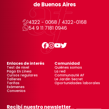
de Buenos Aires
4322 - 0068 / 4322-0168
54 9 11 7181 0946
Enlaces de interés
Comunidad
Test de nivel
Quiénes somos
Pago En Línea
La red
Cursos regulares
Communauté AF
Talleres
Le Jardin Secret
Tarifas
Oportunidades laborales
Exámenes
Convenios
Recibí nuestro newsletter