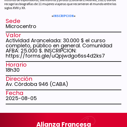
historias de exploradoras, aventureras y piratas
(Editorial El Ateneo, 2023) donde
recoge las biografías de 11 mujeres viajeras que recorrieron el mundo entre los
siglos XVIII y XX.
»
INSCRIPCION
«
Sede
Microcentro
Valor
Actividad Arancelada: 30.000 $ el curso
completo, público en general. Comunidad
AFBA: 25.000 $. INSCRIPCION:
https://forms.gle/uQpjwdgo6ss4d2ks7
Horario
18h30
Dirección
Av. Córdoba 946 (CABA)
Fecha
2025-08-05
Alianza Francesa