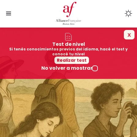
x
Cursos
Test de nivel
Si tenés conocimientos previos del idioma, hacé el test y
Sedes
conocé tu nivel
Realizar test
No volver a mostrar
Colegios afiliados
Cultura
Mediateca
Quiénes somos
Exámenes